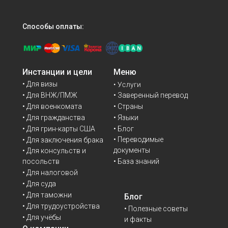
Способы оплаты:
Инстанции и цели
Меню
• Для визы
• Услуги
• Для ВНЖ/ПМЖ
• Заверенный перевод
• Для военкомата
• Страны
• Для гражданства
• Языки
• Для грин-карты США
• Блог
• Переводимые
• Для заключения брака
документы
• Для консульств и
• База знаний
посольств
• Для налоговой
• Для суда
• Для таможни
Блог
• Для трудоустройства
• Полезные советы
• Для учёбы
и факты