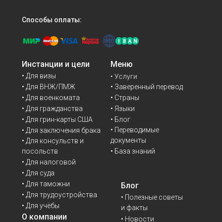
Способы оплаты:
Инстанции и цели
Меню
• Для визы
• Услуги
• Для ВНЖ/ПМЖ
• Заверенный перевод
• Для военкомата
• Страны
• Для гражданства
• Языки
• Для грин-карты США
• Блог
• Переводимые
• Для заключения брака
документы
• Для консульств и
• База знаний
посольств
• Для налоговой
• Для суда
• Для таможни
Блог
• Для трудоустройства
• Полезные советы
• Для учёбы
и факты
О компании
• Новости