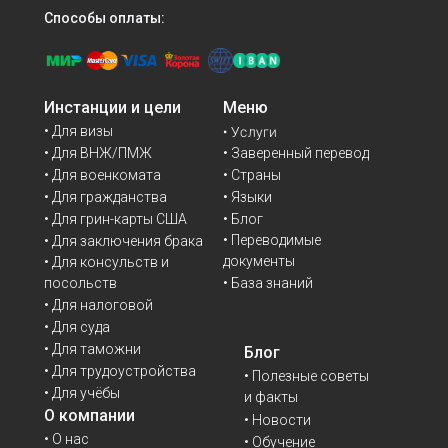
Способы оплаты:
Инстанции и цели
Меню
• Для визы
• Услуги
• Для ВНЖ/ПМЖ
• Заверенный перевод
• Для военкомата
• Страны
• Для гражданства
• Языки
• Для грин-карты США
• Блог
• Переводимые
• Для заключения брака
документы
• Для консульств и
• База знаний
посольств
• Для налоговой
• Для суда
• Для таможни
Блог
• Для трудоустройства
• Полезные советы
• Для учёбы
и факты
О компании
• Новости
• О нас
• Обучение