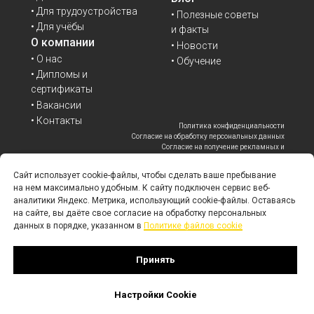
• Для трудоустройства
• Полезные советы
• Для учёбы
и факты
О компании
• Новости
• О нас
• Обучение
• Дипломы и
сертификаты
• Вакансии
• Контакты
Политика конфиденциальности
Согласие на обработку персональных данных
Согласие на получение рекламных и
информационных материалов
Политика файлов cookie
Сайт использует cookie-файлы, чтобы сделать ваше пребывание
*Корпорация Meta (владелец WhatsApp,
Facebook, Instagram) признана экстремистской
на нем максимально удобным. К cайту подключен сервис веб-
организацией в РФ, её деятельность запрещена.
аналитики Яндекс. Метрика, использующий cookie-файлы. Оставаясь
на сайте, вы даёте свое согласие на обработку персональных
данных в порядке, указанном в
Политике файлов cookie
ИП Ризаева Лалэ Мамедгасановна (Бюро переводов «Ак Йорт»)
ОГРНИП/ИНН: 310028023800236/027700123204
Адрес головного офиса: 450076, Российская Федерация, Республика
Башкортостан, г. Уфа, ул. Чернышевского 82/6, офис 1
Принять
Действующие номера телефонов: +7 917 48 40 600, +7 800 200 80 12
Copyright © 2010 - 2026 АК ЙОРТ бюро переводов
Настройки Cookie