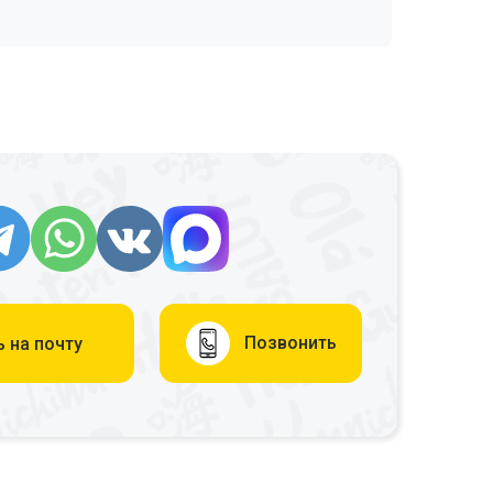
Позвонить
 на почту