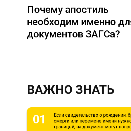
Почему апостиль
необходим именно дл
документов ЗАГСа?
ВАЖНО ЗНАТЬ
Если свидетельство о рождении, б
01
смерти или перемене имени нужно
границей, на документ могут попр