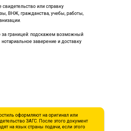
е свидетельство или справку
зы, ВНЖ, гражданства, учебы, работы,
ганизации.
е за границей: подскажем возможный
, нотариальное заверение и доставку
остиль оформляют на оригинал или
детельство ЗАГС. После этого документ
дят на язык страны подачи, если этого