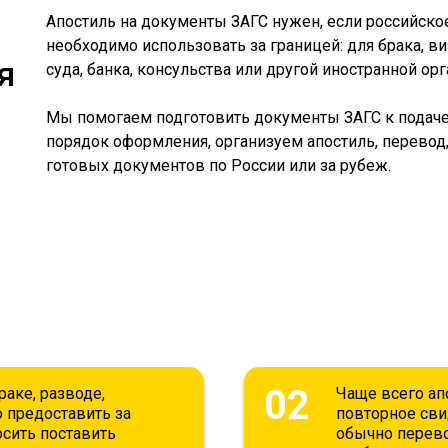
Апостиль на документы ЗАГС нужен, если российско
необходимо использовать за границей: для брака, ви
я
суда, банка, консульства или другой иностранной ор
Мы помогаем подготовить документы ЗАГС к подач
порядок оформления, организуем апостиль, перевод
готовых документов по России или за рубеж.
02
раке, разводе,
Чаще всего ап
 предоставить за
повторное сви
осить поставить
обычно перево