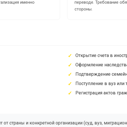
егализация именно
переводе. Требование об
стороны.
Открытие счета в инос
Оформление наследств
Подтверждение семейн
Поступление в вуз или 
Регистрация актов гра
т от страны и конкретной организации (суд, вуз, миграци