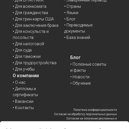
• Для военкомата
• Страны
• Для гражданства
• Языки
• Для грин-карты США
• Блог
• Переводимые
• Для заключения брака
документы
• Для консульств и
• База знаний
посольств
• Для налоговой
• Для суда
• Для таможни
Блог
• Для трудоустройства
• Полезные советы
• Для учёбы
и факты
О компании
• Новости
• О нас
• Обучение
• Дипломы и
сертификаты
• Вакансии
• Контакты
Политика конфиденциальности
Согласие на обработку персональных данных
Согласие на получение рекламных и
информационных материалов
Политика файлов cookie