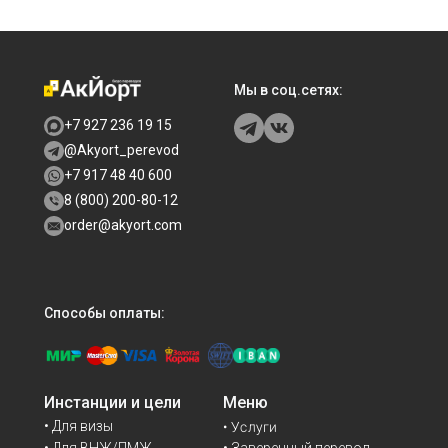
Мы в соц.сетях:
+7 927 236 19 15
@Akyort_perevod
+7 917 48 40 600
8 (800) 200-80-12
order@akyort.com
Способы оплаты:
Инстанции и цели
Меню
• Для визы
• Услуги
• Для ВНЖ/ПМЖ
• Заверенный перевод