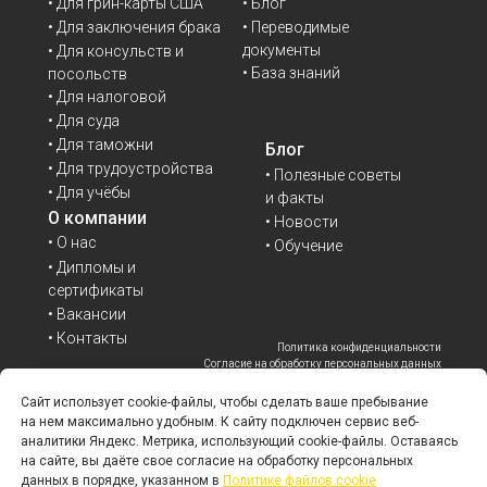
• Для грин-карты США
• Блог
• Переводимые
• Для заключения брака
документы
• Для консульств и
• База знаний
посольств
• Для налоговой
• Для суда
• Для таможни
Блог
• Для трудоустройства
• Полезные советы
• Для учёбы
и факты
О компании
• Новости
• О нас
• Обучение
• Дипломы и
сертификаты
• Вакансии
• Контакты
Политика конфиденциальности
Согласие на обработку персональных данных
Согласие на получение рекламных и
информационных материалов
Сайт использует cookie-файлы, чтобы сделать ваше пребывание
Политика файлов cookie
на нем максимально удобным. К cайту подключен сервис веб-
*Корпорация Meta (владелец WhatsApp,
Facebook, Instagram) признана экстремистской
аналитики Яндекс. Метрика, использующий cookie-файлы. Оставаясь
организацией в РФ, её деятельность запрещена.
на сайте, вы даёте свое согласие на обработку персональных
данных в порядке, указанном в
Политике файлов cookie