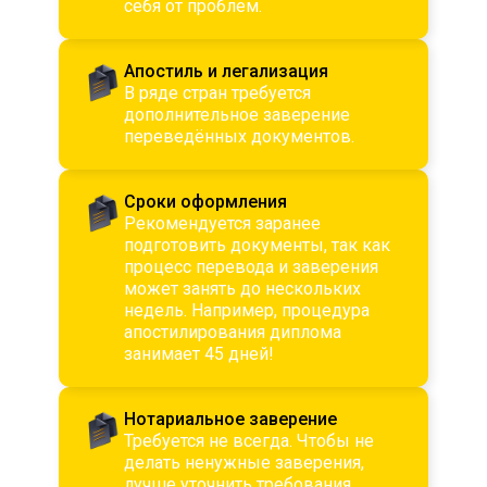
себя от проблем.
Апостиль и легализация
В ряде стран требуется
дополнительное заверение
переведённых документов.
Сроки оформления
Рекомендуется заранее
подготовить документы, так как
процесс перевода и заверения
может занять до нескольких
недель. Например, процедура
апостилирования диплома
занимает 45 дней!
Нотариальное заверение
Требуется не всегда. Чтобы не
делать ненужные заверения,
лучше уточнить требования