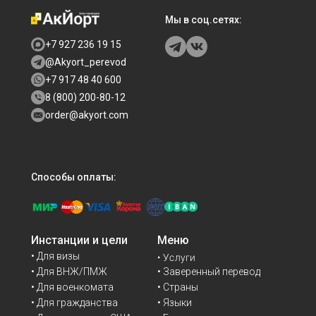
Мы в соц.сетях:
+7 927 236 19 15
@Akyort_perevod
+7 917 48 40 600
8 (800) 200-80-12
order@akyort.com
Способы оплаты:
Инстанции и цели
Меню
• Для визы
• Услуги
• Для ВНЖ/ПМЖ
• Заверенный перевод
• Для военкомата
• Страны
• Для гражданства
• Языки