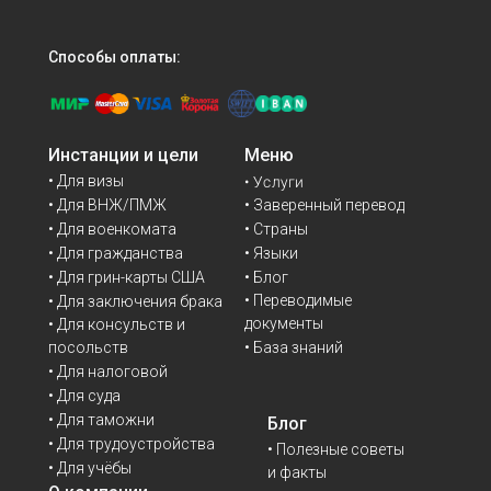
Способы оплаты:
Инстанции и цели
Меню
• Для визы
• Услуги
• Для ВНЖ/ПМЖ
• Заверенный перевод
• Для военкомата
• Страны
• Для гражданства
• Языки
• Для грин-карты США
• Блог
• Переводимые
• Для заключения брака
документы
• Для консульств и
• База знаний
посольств
• Для налоговой
• Для суда
• Для таможни
Блог
• Для трудоустройства
• Полезные советы
• Для учёбы
и факты