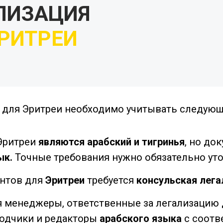
ЛИЗАЦИЯ
РИТРЕИ
в для Эритреи необходимо учитывать следующ
Эритреи
являются арабский и тигринья
, но до
ык.
Точные требования нужно обязательно ут
нтов для
Эритреи
требуется
консульская лега
 менеджеры, ответственные за легализацию д
одчики и редакторы
арабского языка
с соотв