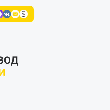
ВОД
И