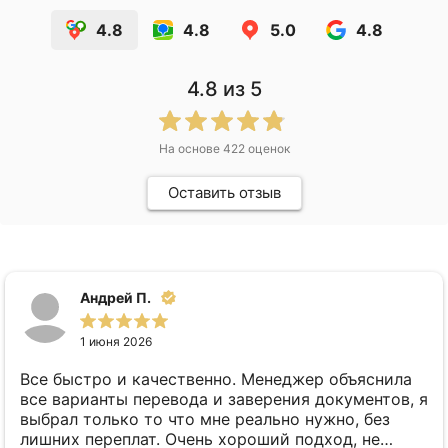
4.8
4.8
5.0
4.8
4.8
из 5
На основе
422
оценок
Оставить отзыв
Городской ж.
30 мая 2026
Рекомендую данную фирму. Очень срочно нужен
был перевод документа с нотариальным
заверением, обзвонила много фирм ( дело было в
пятницу), до понедельника никто не соглашался