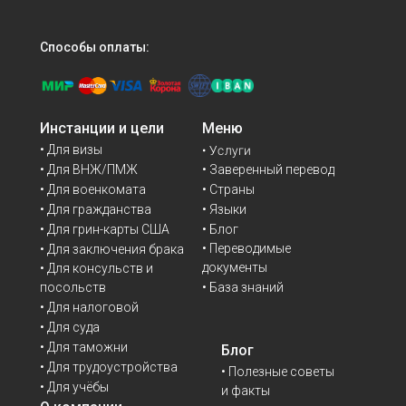
Способы оплаты:
Инстанции и цели
Меню
• Для визы
• Услуги
• Для ВНЖ/ПМЖ
• Заверенный перевод
• Для военкомата
• Страны
• Для гражданства
• Языки
• Для грин-карты США
• Блог
• Переводимые
• Для заключения брака
документы
• Для консульств и
• База знаний
посольств
• Для налоговой
• Для суда
• Для таможни
Блог
• Для трудоустройства
• Полезные советы
• Для учёбы
и факты