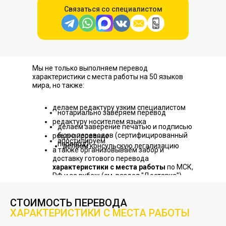
Связаться со специалистом
Мы не только выполняем перевод
характеристики с места работы на 50 языков
мира, но также:
делаем редактуру узким специалистом
нотариально заверяем перевод
редактуру носителем языка
делаем заверение печатью и подписью
бюро переводов (сертифицированный
рецензирование
апостилируем
перевод)
делаем консульскую легализацию
а также организовываем забор и
доставку готового перевода
характеристики с места работы
по МСК,
РФ и за рубеж (см. раздел "Доставка")
СТОИМОСТЬ ПЕРЕВОДА
ХАРАКТЕРИСТИКИ С МЕСТА РАБОТЫ