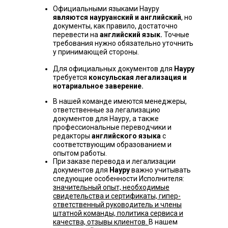
Официальными языками Науру
являются науруанский и английский
, но
документы, как правило, достаточно
перевести на
английский язык.
Точные
требования нужно обязательно уточнить
у принимающей стороны.
Для официальных документов для
Науру
требуется
консульская легализация и
нотариальное заверение.
В нашей команде имеются менеджеры,
ответственные за легализацию
документов для Науру, а также
профессиональные переводчики и
редакторы
английского языка
с
соответствующим образованием и
опытом работы.
При заказе перевода и легализации
документов для
Науру
важно учитывать
следующие особенности Исполнителя:
значительный опыт, необходимые
свидетельства и сертификаты, гипер-
ответственный руководитель и члены
штатной команды, политика сервиса и
качества, отзывы клиентов.
В нашем