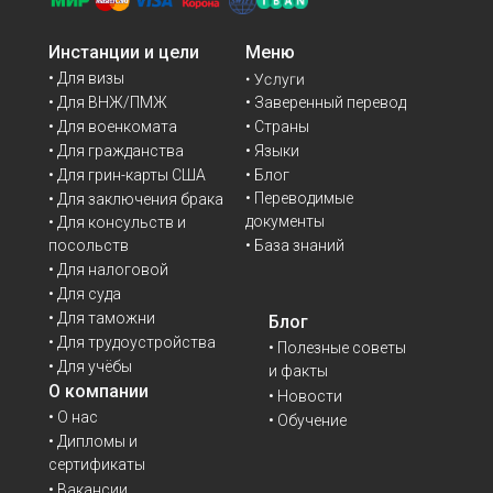
Инстанции и цели
Меню
• Для визы
• Услуги
• Для ВНЖ/ПМЖ
• Заверенный перевод
• Для военкомата
• Страны
• Для гражданства
• Языки
• Для грин-карты США
• Блог
• Переводимые
• Для заключения брака
документы
• Для консульств и
• База знаний
посольств
• Для налоговой
• Для суда
• Для таможни
Блог
• Для трудоустройства
• Полезные советы
• Для учёбы
и факты
О компании
• Новости
• О нас
• Обучение
• Дипломы и
сертификаты
• Вакансии