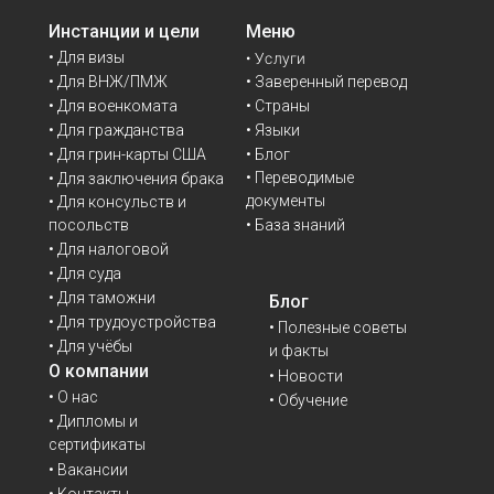
Инстанции и цели
Меню
• Для визы
• Услуги
• Для ВНЖ/ПМЖ
• Заверенный перевод
• Для военкомата
• Страны
• Для гражданства
• Языки
• Для грин-карты США
• Блог
• Переводимые
• Для заключения брака
документы
• Для консульств и
• База знаний
посольств
• Для налоговой
• Для суда
• Для таможни
Блог
• Для трудоустройства
• Полезные советы
• Для учёбы
и факты
О компании
• Новости
• О нас
• Обучение
• Дипломы и
сертификаты
• Вакансии
• Контакты