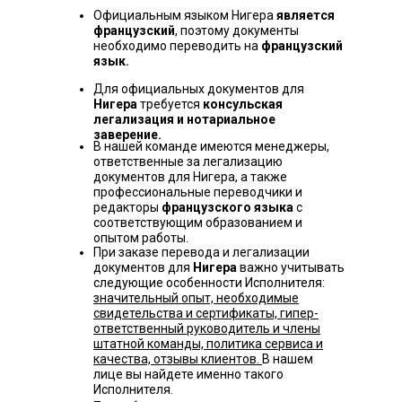
Официальным языком Нигера
является
французский
, поэтому документы
необходимо переводить на
французский
язык.
Для официальных документов для
Нигера
требуется
консульская
легализация и нотариальное
заверение.
В нашей команде имеются менеджеры,
ответственные за легализацию
документов для Нигера, а также
профессиональные переводчики и
редакторы
французского языка
с
соответствующим образованием и
опытом работы.
При заказе перевода и легализации
документов для
Нигера
важно учитывать
следующие особенности Исполнителя:
значительный опыт, необходимые
свидетельства и сертификаты, гипер-
ответственный руководитель и члены
штатной команды, политика сервиса и
качества, отзывы клиентов.
В нашем
лице вы найдете именно такого
Исполнителя.