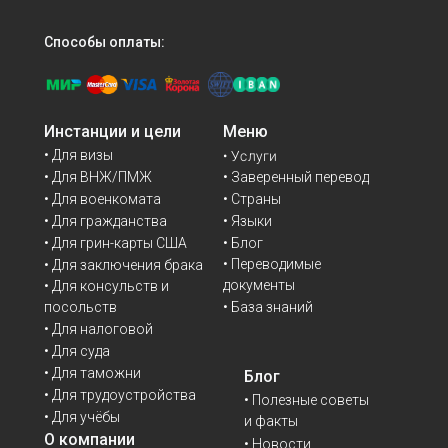
Способы оплаты:
Инстанции и цели
Меню
• Для визы
• Услуги
• Для ВНЖ/ПМЖ
• Заверенный перевод
• Для военкомата
• Страны
• Для гражданства
• Языки
• Для грин-карты США
• Блог
• Переводимые
• Для заключения брака
документы
• Для консульств и
• База знаний
посольств
• Для налоговой
• Для суда
• Для таможни
Блог
• Для трудоустройства
• Полезные советы
• Для учёбы
и факты
О компании
• Новости