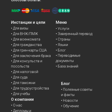
Способы оплаты:
Инстанции и цели
Меню
• Для визы
• Услуги
• Для ВНЖ/ПМЖ
• Заверенный перевод
• Для военкомата
• Страны
• Для гражданства
• Языки
• Для грин-карты США
• Блог
• Переводимые
• Для заключения брака
документы
• Для консульств и
• База знаний
посольств
• Для налоговой
• Для суда
• Для таможни
Блог
• Для трудоустройства
• Полезные советы
• Для учёбы
и факты
О компании
• Новости
• О нас
• Обучение
• Дипломы и