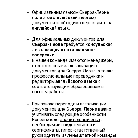
Официальным языком Сьерра-Леоне
является английский
, поэтому
документы необходимо переводить на
английский язык.
Для официальных документов для
Сьерра-Леоне
требуется
консульская
легализация и нотариальное
заверение.
В нашей команде имеются менеджеры,
ответственные за легализацию
документов для Сьерра-Леоне, а также
профессиональные переводчики и
редакторы
английского языка
с
соответствующим образованием и
опытом работы.
При заказе перевода и легализации
документов для
Сьерра-Леоне
важно
учитывать следующие особенности
Исполнителя:
значительный опыт,
необходимые свидетельства и
сертификаты, гипер-ответственный
руководитель и члены штатной команды,