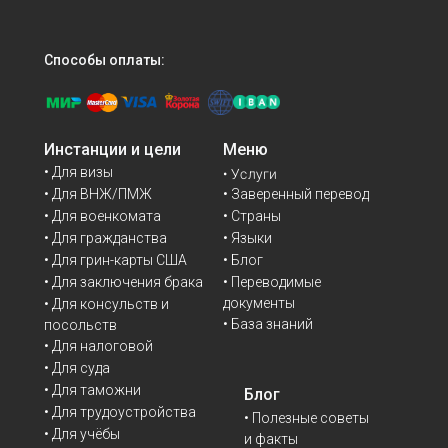
Способы оплаты:
Инстанции и цели
Меню
• Для визы
• Услуги
• Для ВНЖ/ПМЖ
• Заверенный перевод
• Для военкомата
• Страны
• Для гражданства
• Языки
• Для грин-карты США
• Блог
• Переводимые
• Для заключения брака
документы
• Для консульств и
• База знаний
посольств
• Для налоговой
• Для суда
• Для таможни
Блог
• Для трудоустройства
• Полезные советы
• Для учёбы
и факты