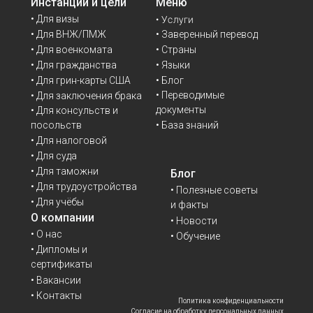
Инстанции и цели
Меню
• Для визы
• Услуги
• Для ВНЖ/ПМЖ
• Заверенный перевод
• Для военкомата
• Страны
• Для гражданства
• Языки
• Для грин-карты США
• Блог
• Переводимые
• Для заключения брака
документы
• Для консульств и
• База знаний
посольств
• Для налоговой
• Для суда
• Для таможни
Блог
• Для трудоустройства
• Полезные советы
• Для учёбы
и факты
О компании
• Новости
• О нас
• Обучение
• Дипломы и
сертификаты
• Вакансии
• Контакты
Политика конфиденциальности
Согласие на обработку персональных данных